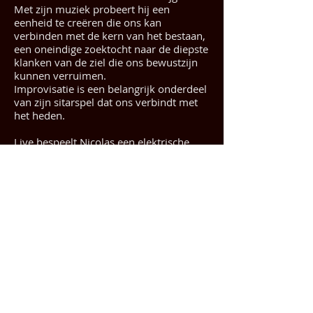
Met zijn muziek probeert hij een
eenheid te creëren die ons kan
verbinden met de kern van het bestaan,
een oneindige zoektocht naar de diepste
klanken van de ziel die ons bewustzijn
kunnen verruimen.
Improvisatie is een belangrijk onderdeel
van zijn sitarspel dat ons verbindt met
het heden.
Live bespeelt Nicolas een elektrische
sitar waarmee hij een brug probeert te
bouwen tussen zijn recente liefde voor
Indische muziek en zijn roots in rock,
jazz en electronica.
Nicolas heeft een open mind en letterlijk
elke muziekstijl of traditie kan hem
inspireren. Zijn concerten kunnen zowel
meditatief als explosief zijn.