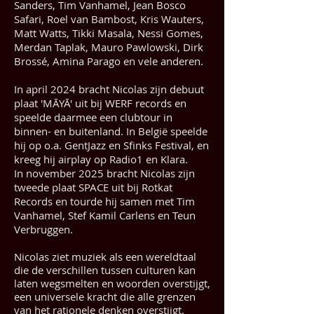
Sanders, Tim Vanhamel, Jean Bosco
Safari, Roel van Bambost, Kris Wauters,
Matt Watts, Tikki Masala, Nessi Gomes,
Merdan Taplak, Mauro Pawlowski, Dirk
Brossé, Amina Parago en vele anderen.
In april 2024 bracht Nicolas zijn debuut
plaat 'MĀYĀ' uit bij WERF records en
speelde daarmee een clubtour in
binnen- en buitenland. In België speelde
hij op o.a. GentJazz en Sfinks Festival, en
kreeg hij airplay op Radio1 en Klara.
In november 2025 bracht Nicolas zijn
tweede plaat SPACE uit bij Rotkat
Records en tourde hij samen met Tim
Vanhamel, Stef Kamil Carlens en Teun
Verbruggen.
Nicolas ziet muziek als een wereldtaal
die de verschillen tussen culturen kan
laten wegsmelten en woorden overstijgt,
een universele kracht die alle grenzen
van het rationele denken overstijgt.